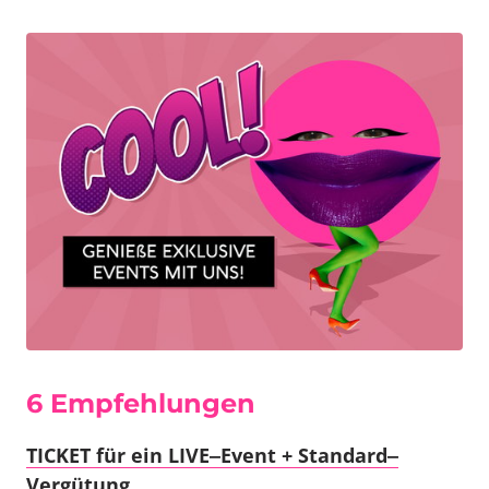
6 
Empfehlung
en
TICKET 
für 
ein 
LIVE‒
Event 
+ 
Standard‒
Vergütung