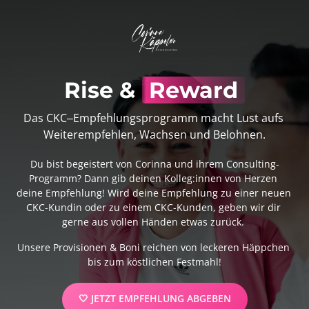
Rise & 
Reward
Das 
CKC‒
Empfehlungsprogramm 
macht 
Lust 
aufs 
Weiterempfehlen, 
Wachsen 
und 
Belohnen.
Du bist begeistert von Corinna und ihrem Consulting-
Programm? Dann gib deinen Kolleg:innen von Herzen 
deine Empfehlung! Wird deine Empfehlung zu einer neuen 
CKC-Kundin oder zu einem CKC-Kunden, geben wir dir 
gerne aus vollen Händen etwas zurück. 
Unsere Provisionen & Boni reichen von leckeren Häppchen 
bis zum köstlichen Festmahl!
🤍 JETZT EMPFEHLUNG ABGEBEN