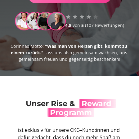
4.8
von 
5 
(107 
Bewertungen)
Corinnas Motto: 
"Was man von Herzen gibt, kommt zu 
einem zurück.
" Lass uns also gemeinsam wachsen, uns 
gemeinsam freuen und gegenseitig beschenken!
Unser Rise &  
Reward 
Programm
ist 
exklusiv 
für 
unsere 
CKC‒
Kund:innen 
und 
dafür 
gedacht, 
dass 
du 
noch 
mehr 
Spaß 
am 